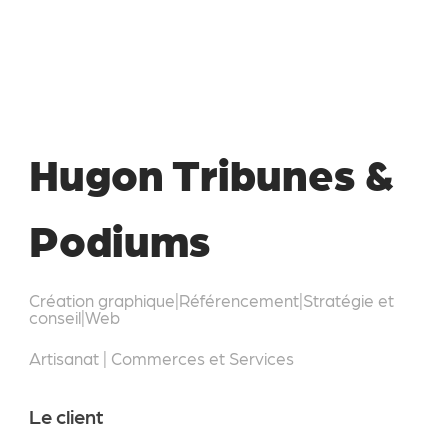
Hugon Tribunes &
Podiums
Création graphique
|
Référencement
|
Stratégie et
conseil
|
Web
Artisanat
|
Commerces et Services
Le client